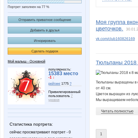
Портрет заполнен на 77 %
NataliaShap
Nathali
Отправить приватное сообщение
Моя группа вко
цветочков.
30.01.
Добавить в друзья
vk.com/club160826169
Игнорировать
karina-kiss
ksuha52
Сделать подарок
Мой малыш - Основной
Тюльпаны 2018 
Юля7
ЕленаКа
популярность:
15383 место
-1 ↓
Тюльпаны выращены в со
рейтинг
1775
?
от 40 см.
Привилегированный
Цветок выращен из луко
пользователь
7
НАТИК@
Пало
Мы выращиваем небольш
уровня
Читать полностью
Статистика портрета:
сейчас просматривают портрет - 0
1