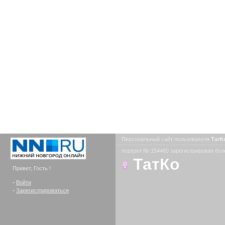
Персональный сайт пользователя
ТатК
портрет № 154480 зарегистрирован боле
ТатКо
Привет, Гость !
-
Войти
-
Зарегистрироваться